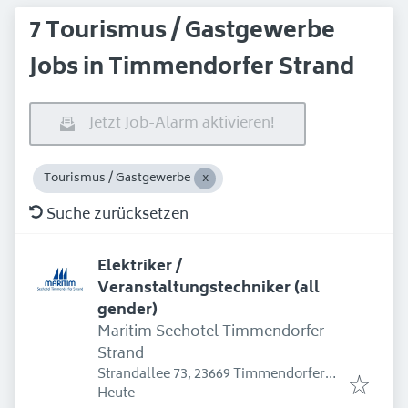
7 Tourismus / Gastgewerbe
Jobs in Timmendorfer Strand
Jetzt Job-Alarm aktivieren!
Tourismus / Gastgewerbe
Suche zurücksetzen
Elektriker /
Veranstaltungstechniker (all
gender)
Maritim Seehotel Timmendorfer
Strand
Strandallee 73, 23669 Timmendorfer
Erschienen
:
Strand, Deutschland
Heute