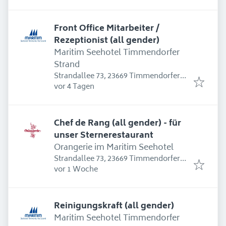
Front Office Mitarbeiter /
Rezeptionist (all gender)
Maritim Seehotel Timmendorfer
Strand
Strandallee 73, 23669 Timmendorfer
Erschienen
:
Strand, Deutschland
vor 4 Tagen
Chef de Rang (all gender) - für
unser Sternerestaurant
Orangerie im Maritim Seehotel
Strandallee 73, 23669 Timmendorfer
Erschienen
:
Strand, Deutschland
vor 1 Woche
Reinigungskraft (all gender)
Maritim Seehotel Timmendorfer