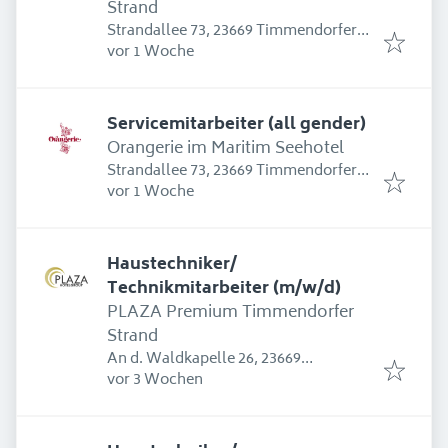
Strand
Strandallee 73, 23669 Timmendorfer
Erschienen
:
Strand, Deutschland
vor 1 Woche
Servicemitarbeiter (all gender)
Orangerie im Maritim Seehotel
Strandallee 73, 23669 Timmendorfer
Erschienen
:
Strand, Deutschland
vor 1 Woche
Haustechniker/
Technikmitarbeiter (m/w/d)
PLAZA Premium Timmendorfer
Strand
An d. Waldkapelle 26, 23669
Erschienen
:
Timmendorfer Strand, Deutschland
vor 3 Wochen