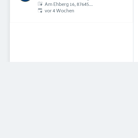
Am Ehberg 16, 87645
Erschienen
:
Schwangau, Deutschland
vor 4 Wochen