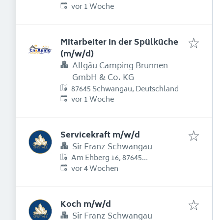
Erschienen
:
vor 1 Woche
Mitarbeiter in der Spülküche
(m/w/d)
Allgäu Camping Brunnen
GmbH & Co. KG
87645 Schwangau, Deutschland
Erschienen
:
vor 1 Woche
Servicekraft m/w/d
Sir Franz Schwangau
Am Ehberg 16, 87645
Erschienen
:
Schwangau, Deutschland
vor 4 Wochen
Koch m/w/d
Sir Franz Schwangau