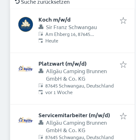
Suche zurücksetzen
Koch m/w/d
Sir Franz Schwangau
Am Ehberg 16, 87645
Erschienen
:
Schwangau, Deutschland
Heute
Platzwart (m/w/d)
Allgäu Camping Brunnen
GmbH & Co. KG
87645 Schwangau, Deutschland
Erschienen
:
vor 1 Woche
Servicemitarbeiter (m/w/d)
Allgäu Camping Brunnen
GmbH & Co. KG
87645 Schwangau, Deutschland