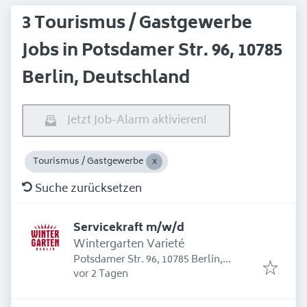
3 Tourismus / Gastgewerbe
Jobs in Potsdamer Str. 96, 10785
Berlin, Deutschland
Jetzt Job-Alarm aktivieren!
Tourismus / Gastgewerbe
Suche zurücksetzen
Servicekraft m/w/d
Wintergarten Varieté
Potsdamer Str. 96, 10785 Berlin,
Erschienen
:
Deutschland
vor 2 Tagen