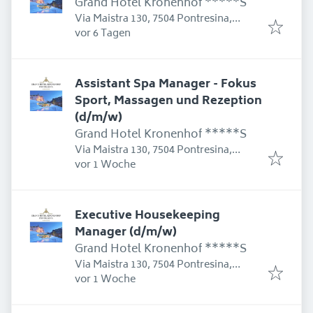
Grand Hotel Kronenhof *****S
Via Maistra 130, 7504 Pontresina,
Erschienen
:
Schweiz
vor 6 Tagen
Assistant Spa Manager - Fokus
Sport, Massagen und Rezeption
(d/m/w)
Grand Hotel Kronenhof *****S
Via Maistra 130, 7504 Pontresina,
Erschienen
:
Schweiz
vor 1 Woche
Executive Housekeeping
Manager (d/m/w)
Grand Hotel Kronenhof *****S
Via Maistra 130, 7504 Pontresina,
Erschienen
:
Schweiz
vor 1 Woche