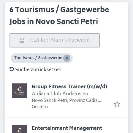
6 Tourismus / Gastgewerbe
Jobs in Novo Sancti Petri
Jetzt Job-Alarm aktivieren!
Tourismus / Gastgewerbe
Suche zurücksetzen
Group Fitness Trainer (m/w/d)
Aldiana Club Andalusien
Novo Sancti Petri, Provinz Cádiz,
Erschienen
:
Spanien
Gestern
Entertainment Management