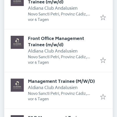
Trainee (m/w/d)
Aldiana Club Andalusien
Novo Sancti Petri, Provinz Cádiz,
Erschienen
:
Spanien
vor 6 Tagen
Front Office Management
Trainee (m/w/d)
Aldiana Club Andalusien
Novo Sancti Petri, Provinz Cádiz,
Erschienen
:
Spanien
vor 6 Tagen
Management Trainee (M/W/D)
Aldiana Club Andalusien
Novo Sancti Petri, Provinz Cádiz,
Erschienen
:
Spanien
vor 6 Tagen