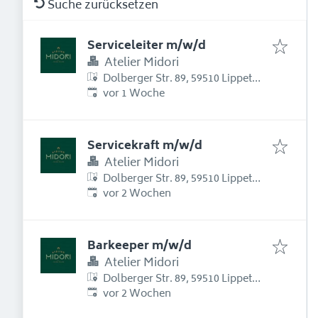
Suche zurücksetzen
Serviceleiter m/w/d
Atelier Midori
Dolberger Str. 89, 59510 Lippetal,
Erschienen
:
Deutschland
vor 1 Woche
Servicekraft m/w/d
Atelier Midori
Dolberger Str. 89, 59510 Lippetal,
Erschienen
:
Deutschland
vor 2 Wochen
Barkeeper m/w/d
Atelier Midori
Dolberger Str. 89, 59510 Lippetal,
Erschienen
:
Deutschland
vor 2 Wochen