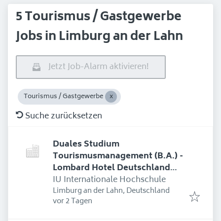
5 Tourismus / Gastgewerbe
Jobs in Limburg an der Lahn
Jetzt Job-Alarm aktivieren!
Tourismus / Gastgewerbe
Suche zurücksetzen
Duales Studium
Tourismusmanagement (B.A.) -
Lombard Hotel Deutschland
GmbH Vienna House Easy by
IU Internationale Hochschule
Wyndham Limburg
Limburg an der Lahn, Deutschland
Erschienen
:
vor 2 Tagen