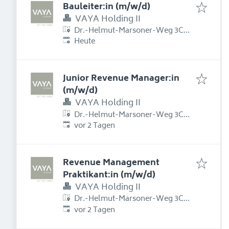
Bauleiter:in (m/w/d)
VAYA Holding II
Dr.-Helmut-Marsoner-Weg 3C,
Erschienen
:
6175 Kematen in Tirol,
Heute
Österreich
Junior Revenue Manager:in
(m/w/d)
VAYA Holding II
Dr.-Helmut-Marsoner-Weg 3C,
Erschienen
:
6175 Kematen in Tirol,
vor 2 Tagen
Österreich
Revenue Management
Praktikant:in (m/w/d)
VAYA Holding II
Dr.-Helmut-Marsoner-Weg 3C,
Erschienen
:
6175 Kematen in Tirol,
vor 2 Tagen
Österreich