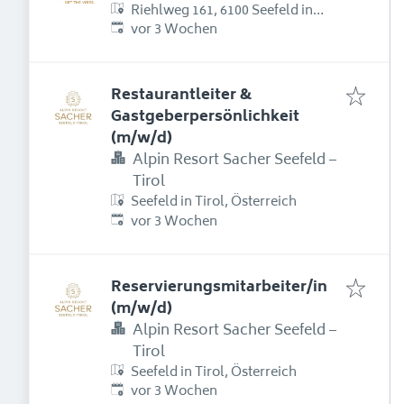
Riehlweg 161, 6100 Seefeld in
Erschienen
:
Tirol, Österreich
vor 3 Wochen
Restaurantleiter &
Gastgeberpersönlichkeit
(m/w/d)
Alpin Resort Sacher Seefeld –
Tirol
Seefeld in Tirol, Österreich
Erschienen
:
vor 3 Wochen
Reservierungsmitarbeiter/in
(m/w/d)
Alpin Resort Sacher Seefeld –
Tirol
Seefeld in Tirol, Österreich
Erschienen
:
vor 3 Wochen