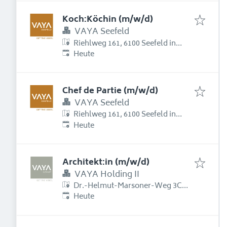
Koch:Köchin (m/w/d)
VAYA Seefeld
Riehlweg 161, 6100 Seefeld in
Erschienen
:
Tirol, Österreich
Heute
Chef de Partie (m/w/d)
VAYA Seefeld
Riehlweg 161, 6100 Seefeld in
Erschienen
:
Tirol, Österreich
Heute
Architekt:in (m/w/d)
VAYA Holding II
Dr.-Helmut-Marsoner-Weg 3C,
Erschienen
:
6175 Kematen in Tirol,
Heute
Österreich