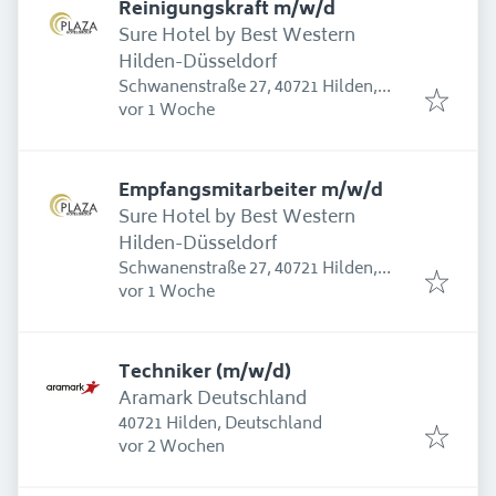
Reinigungskraft m/w/d
Sure Hotel by Best Western
Hilden-Düsseldorf
Schwanenstraße 27, 40721 Hilden,
Erschienen
:
Deutschland
vor 1 Woche
Empfangsmitarbeiter m/w/d
Sure Hotel by Best Western
Hilden-Düsseldorf
Schwanenstraße 27, 40721 Hilden,
Erschienen
:
Deutschland
vor 1 Woche
Techniker (m/w/d)
Aramark Deutschland
40721 Hilden, Deutschland
Erschienen
:
vor 2 Wochen