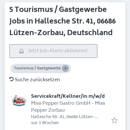
5 Tourismus / Gastgewerbe
Jobs in Hallesche Str. 41, 06686
Lützen-Zorbau, Deutschland
Jetzt Job-Alarm aktivieren!
Tourismus / Gastgewerbe
Suche zurücksetzen
Servicekraft/Kellner/in m/w/d
Miss Pepper Gastro GmbH - Miss
Pepper Zorbau
Hallesche Str. 41, 06686 Lützen-
Erschienen
:
Zorbau, Deutschland
vor 3 Wochen