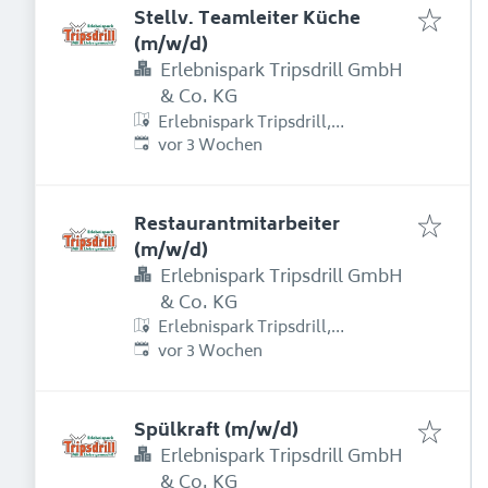
Stellv. Teamleiter Küche
(m/w/d)
Erlebnispark Tripsdrill GmbH
& Co. KG
Erlebnispark Tripsdrill,
Erschienen
:
Erlebnispark Tripsdrill Straße 1,
vor 3 Wochen
74389 Cleebronn, Deutschland
Restaurantmitarbeiter
(m/w/d)
Erlebnispark Tripsdrill GmbH
& Co. KG
Erlebnispark Tripsdrill,
Erschienen
:
Erlebnispark Tripsdrill Straße 1,
vor 3 Wochen
74389 Cleebronn, Deutschland
Spülkraft (m/w/d)
Erlebnispark Tripsdrill GmbH
& Co. KG