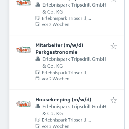
Erlebnispark Tripsdrill GmbH
& Co. KG
Erlebnispark Tripsdrill,
Erschienen
:
Erlebnispark Tripsdrill Straße 1,
vor 2 Wochen
74389 Cleebronn, Deutschland
Mitarbeiter (m/w/d)
Parkgastronomie
Erlebnispark Tripsdrill GmbH
& Co. KG
Erlebnispark Tripsdrill,
Erschienen
:
Erlebnispark Tripsdrill Straße 1,
vor 2 Wochen
74389 Cleebronn, Deutschland
Housekeeping (m/w/d)
Erlebnispark Tripsdrill GmbH
& Co. KG
Erlebnispark Tripsdrill,
Erschienen
:
Erlebnispark Tripsdrill Straße 1,
vor 3 Wochen