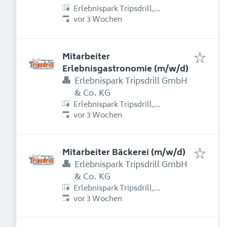
Erlebnispark Tripsdrill,
Erschienen
:
Erlebnispark Tripsdrill Straße 1,
vor 3 Wochen
74389 Cleebronn, Deutschland
Mitarbeiter
Erlebnisgastronomie (m/w/d)
Erlebnispark Tripsdrill GmbH
& Co. KG
Erlebnispark Tripsdrill,
Erschienen
:
Erlebnispark Tripsdrill Straße 1,
vor 3 Wochen
74389 Cleebronn, Deutschland
Mitarbeiter Bäckerei (m/w/d)
Erlebnispark Tripsdrill GmbH
& Co. KG
Erlebnispark Tripsdrill,
Erschienen
:
Erlebnispark Tripsdrill Straße 1,
vor 3 Wochen
74389 Cleebronn, Deutschland