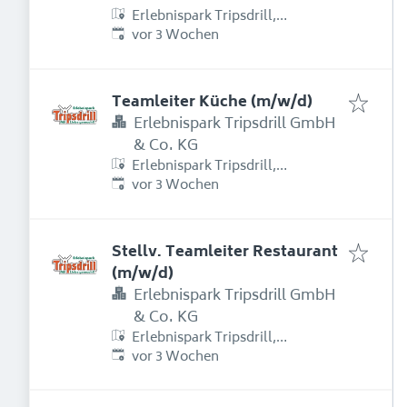
Erlebnispark Tripsdrill,
Erschienen
:
Erlebnispark Tripsdrill Straße 1,
vor 3 Wochen
74389 Cleebronn, Deutschland
Teamleiter Küche (m/w/d)
Erlebnispark Tripsdrill GmbH
& Co. KG
Erlebnispark Tripsdrill,
Erschienen
:
Erlebnispark Tripsdrill Straße 1,
vor 3 Wochen
74389 Cleebronn, Deutschland
Stellv. Teamleiter Restaurant
(m/w/d)
Erlebnispark Tripsdrill GmbH
& Co. KG
Erlebnispark Tripsdrill,
Erschienen
:
Erlebnispark Tripsdrill Straße 1,
vor 3 Wochen
74389 Cleebronn, Deutschland