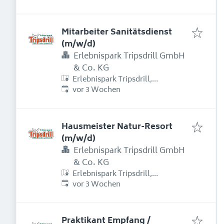
74389 Cleebronn, Deutschland
Mitarbeiter Sanitätsdienst
(m/w/d)
Erlebnispark Tripsdrill GmbH
& Co. KG
Erlebnispark Tripsdrill,
Erschienen
:
Erlebnispark Tripsdrill Straße 1,
vor 3 Wochen
74389 Cleebronn, Deutschland
Hausmeister Natur-Resort
(m/w/d)
Erlebnispark Tripsdrill GmbH
& Co. KG
Erlebnispark Tripsdrill,
Erschienen
:
Erlebnispark Tripsdrill Straße 1,
vor 3 Wochen
74389 Cleebronn, Deutschland
Praktikant Empfang /