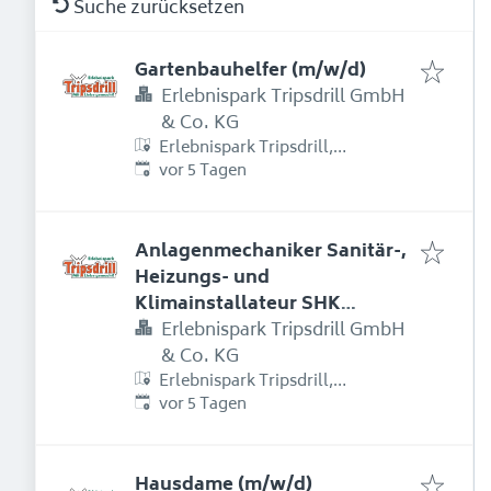
Suche zurücksetzen
Gartenbauhelfer (m/w/d)
Erlebnispark Tripsdrill GmbH
& Co. KG
Erlebnispark Tripsdrill,
Erschienen
:
Erlebnispark Tripsdrill Straße 1,
vor 5 Tagen
74389 Cleebronn, Deutschland
Anlagenmechaniker Sanitär-,
Heizungs- und
Klimainstallateur SHK
(m/w/d)
Erlebnispark Tripsdrill GmbH
& Co. KG
Erlebnispark Tripsdrill,
Erschienen
:
Erlebnispark Tripsdrill Straße 1,
vor 5 Tagen
74389 Cleebronn, Deutschland
Hausdame (m/w/d)