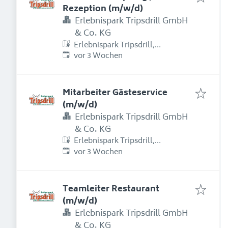
Rezeption (m/w/d)
Erlebnispark Tripsdrill GmbH
& Co. KG
Erlebnispark Tripsdrill,
Erschienen
:
Erlebnispark Tripsdrill Straße 1,
vor 3 Wochen
74389 Cleebronn, Deutschland
Mitarbeiter Gästeservice
(m/w/d)
Erlebnispark Tripsdrill GmbH
& Co. KG
Erlebnispark Tripsdrill,
Erschienen
:
Erlebnispark Tripsdrill Straße 1,
vor 3 Wochen
74389 Cleebronn, Deutschland
Teamleiter Restaurant
(m/w/d)
Erlebnispark Tripsdrill GmbH
& Co. KG