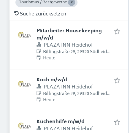
Tourismus / Gastgewerbe
Suche zurücksetzen
Mitarbeiter Housekeeping
m/w/d
PLAZA INN Heidehof
Billingstraße 29, 29320 Südheide,
Erschienen
:
Deutschland
Heute
Koch m/w/d
PLAZA INN Heidehof
Billingstraße 29, 29320 Südheide,
Erschienen
:
Deutschland
Heute
Küchenhilfe m/w/d
PLAZA INN Heidehof