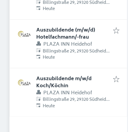
Billingstraße 29, 29320 Südheide,
Erschienen
:
Deutschland
Heute
Auszubildende (m/w/d)
Hotelfachmann/-frau
PLAZA INN Heidehof
Billingstraße 29, 29320 Südheide,
Erschienen
:
Deutschland
Heute
Auszubildende m/w/d
Koch/Köchin
PLAZA INN Heidehof
Billingstraße 29, 29320 Südheide,
Erschienen
:
Deutschland
Heute