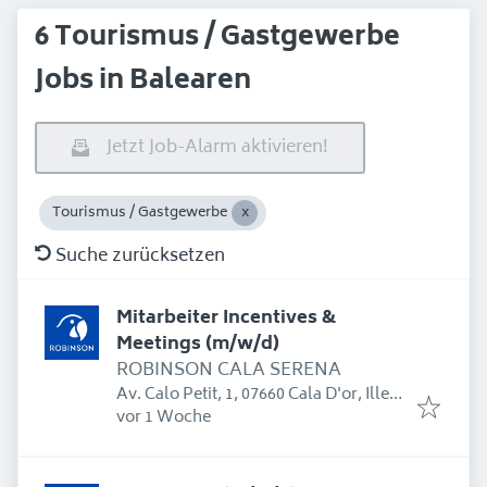
6 Tourismus / Gastgewerbe
Jobs in Balearen
Jetzt Job-Alarm aktivieren!
Tourismus / Gastgewerbe
Suche zurücksetzen
Mitarbeiter Incentives &
Meetings (m/w/d)
ROBINSON CALA SERENA
Av. Calo Petit, 1, 07660 Cala D'or, Illes
Erschienen
:
Balears, Spanien
vor 1 Woche