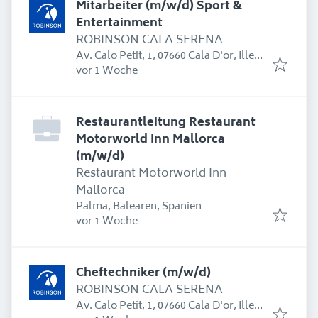
Mitarbeiter (m/w/d) Sport &
Entertainment
ROBINSON CALA SERENA
Av. Calo Petit, 1, 07660 Cala D'or, Illes
Erschienen
:
Balears, Spanien
vor 1 Woche
Restaurantleitung Restaurant
Motorworld Inn Mallorca
(m/w/d)
Restaurant Motorworld Inn
Mallorca
Palma, Balearen, Spanien
Erschienen
:
vor 1 Woche
Cheftechniker (m/w/d)
ROBINSON CALA SERENA
Av. Calo Petit, 1, 07660 Cala D'or, Illes