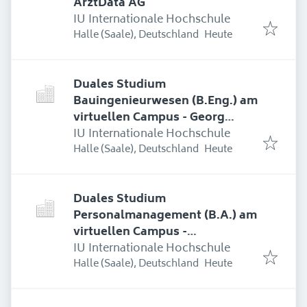
ArztData AG
IU Internationale Hochschule
Erschienen
:
Halle (Saale), Deutschland
Heute
Duales Studium
Bauingenieurwesen (B.Eng.) am
virtuellen Campus - Georg
Mehrtens Ingenieurbau GmbH
IU Internationale Hochschule
Erschienen
:
Halle (Saale), Deutschland
Heute
Duales Studium
Personalmanagement (B.A.) am
virtuellen Campus -
Agrarservice Lass GmbH
IU Internationale Hochschule
Erschienen
:
Halle (Saale), Deutschland
Heute