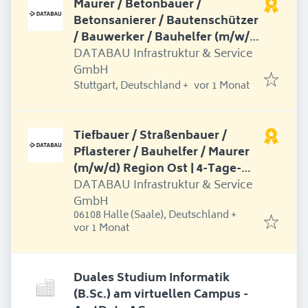
Maurer / Betonbauer /
Betonsanierer / Bautenschützer
/ Bauwerker / Bauhelfer (m/w/d)
Kabelschachtsanierung |
DATABAU Infrastruktur & Service
Tiefbau | 4-Tage-Woche |
GmbH
Erschienen
:
Stuttgart, Deutschland
+
Deutschlandweite Montage
vor 1 Monat
Tiefbauer / Straßenbauer /
Pflasterer / Bauhelfer / Maurer
(m/w/d) Region Ost | 4-Tage-
Woche
DATABAU Infrastruktur & Service
GmbH
06108 Halle (Saale), Deutschland
+
Erschienen
:
vor 1 Monat
Duales Studium Informatik
(B.Sc.) am virtuellen Campus -