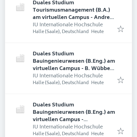
Duales Studium
Tourismusmanagement (B.A.)
am virtuellen Campus - Andreas
Simonsen GmbH Niederlassung
IU Internationale Hochschule
Erschienen
:
Tarp
Halle (Saale), Deutschland
Heute
Duales Studium
Bauingenieurwesen (B.Eng.) am
virtuellen Campus - B. Wübben
+ Co. Bauunternehmung GmbH
IU Internationale Hochschule
Erschienen
:
Halle (Saale), Deutschland
Heute
Duales Studium
Bauingenieurwesen (B.Eng.) am
virtuellen Campus -
Ingenieurbüro Ivers GmbH
IU Internationale Hochschule
Erschienen
:
Halle (Saale), Deutschland
Heute