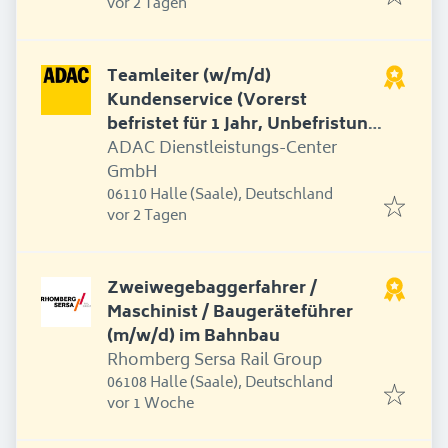
Erschienen
:
vor 2 Tagen
Teamleiter (w/m/d)
Kundenservice (Vorerst
befristet für 1 Jahr, Unbefristung
vorgesehen)
ADAC Dienstleistungs-Center
GmbH
06110 Halle (Saale), Deutschland
Erschienen
:
vor 2 Tagen
Zweiwegebaggerfahrer /
Maschinist / Baugeräteführer
(m/w/d) im Bahnbau
Rhomberg Sersa Rail Group
06108 Halle (Saale), Deutschland
Erschienen
:
vor 1 Woche