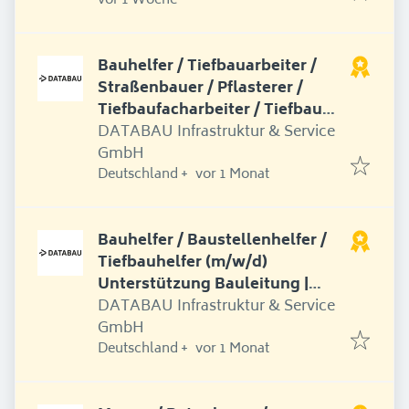
vor 1 Woche
Bauhelfer / Tiefbauarbeiter /
Straßenbauer / Pflasterer /
Tiefbaufacharbeiter / Tiefbau
(m/w/d) bundesweiter Einsatz
DATABAU Infrastruktur & Service
GmbH
Erschienen
:
Deutschland
+
vor 1 Monat
Bauhelfer / Baustellenhelfer /
Tiefbauhelfer (m/w/d)
Unterstützung Bauleitung |
bundesweiter Einsatz
DATABAU Infrastruktur & Service
GmbH
Erschienen
:
Deutschland
+
vor 1 Monat