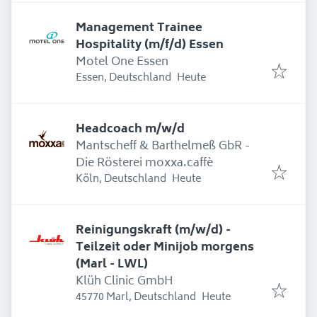
Management Trainee
Hospitality (m/f/d) Essen
Motel One Essen
Erschienen
:
Essen, Deutschland
Heute
Headcoach m/w/d
Mantscheff & Barthelmeß GbR -
Die Rösterei moxxa.caffè
Erschienen
:
Köln, Deutschland
Heute
Reinigungskraft (m/w/d) -
Teilzeit oder Minijob morgens
(Marl - LWL)
Klüh Clinic GmbH
Erschienen
:
45770 Marl, Deutschland
Heute