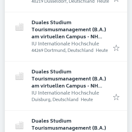
Erschienen
:
40219 Düsseldorf, Deutschland
Heute
Duales Studium
Tourismusmanagement (B.A.)
am virtuellen Campus - NH
Hotel Bingen
IU Internationale Hochschule
Erschienen
:
44269 Dortmund, Deutschland
Heute
Duales Studium
Tourismusmanagement (B.A.)
am virtuellen Campus - NH
Hotel Bingen
IU Internationale Hochschule
Erschienen
:
Duisburg, Deutschland
Heute
Duales Studium
Tourismusmanagement (B.A.)