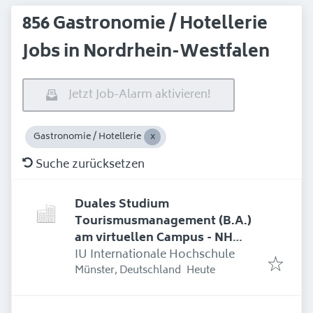
856 Gastronomie / Hotellerie
Jobs in Nordrhein-Westfalen
Jetzt Job-Alarm aktivieren!
Gastronomie / Hotellerie
Suche zurücksetzen
Duales Studium
Tourismusmanagement (B.A.)
am virtuellen Campus - NH
Hotel Bingen
IU Internationale Hochschule
Erschienen
:
Münster, Deutschland
Heute