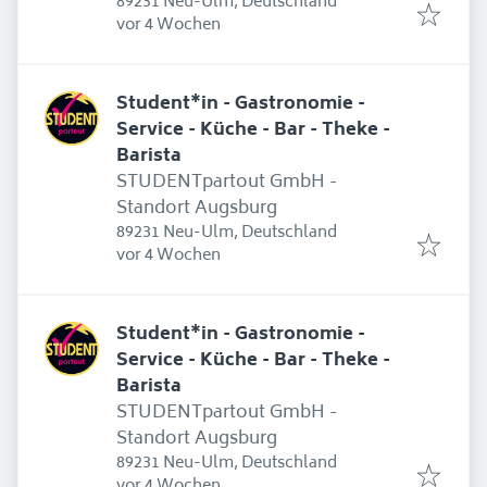
89231 Neu-Ulm, Deutschland
Erschienen
:
vor 4 Wochen
Student*in - Gastronomie -
Service - Küche - Bar - Theke -
Barista
STUDENTpartout GmbH -
Standort Augsburg
89231 Neu-Ulm, Deutschland
Erschienen
:
vor 4 Wochen
Student*in - Gastronomie -
Service - Küche - Bar - Theke -
Barista
STUDENTpartout GmbH -
Standort Augsburg
89231 Neu-Ulm, Deutschland
Erschienen
:
vor 4 Wochen