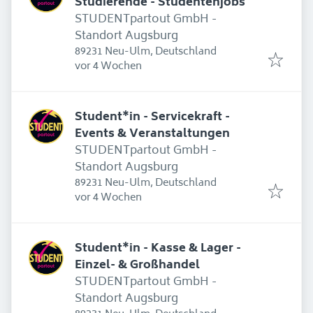
Studierende - Studentenjobs
STUDENTpartout GmbH -
Standort Augsburg
89231 Neu-Ulm, Deutschland
Erschienen
:
vor 4 Wochen
Student*in - Servicekraft -
Events & Veranstaltungen
STUDENTpartout GmbH -
Standort Augsburg
89231 Neu-Ulm, Deutschland
Erschienen
:
vor 4 Wochen
Student*in - Kasse & Lager -
Einzel- & Großhandel
STUDENTpartout GmbH -
Standort Augsburg