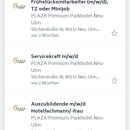
Frühstücksmitarbeiter (m/w/d),
TZ oder Minijob
PLAZA Premium Parkhotel Neu-
Ulm
Silcherstraße 38, 89231 Neu-Ulm,
Erschienen
:
Deutschland
vor 2 Wochen
Servicekraft m/w/d
PLAZA Premium Parkhotel Neu-
Ulm
Silcherstraße 38, 89231 Neu-Ulm,
Erschienen
:
Deutschland
vor 2 Wochen
Auszubildende m/w/d
Hotelfachmann/-frau
PLAZA Premium Parkhotel Neu-
Ulm