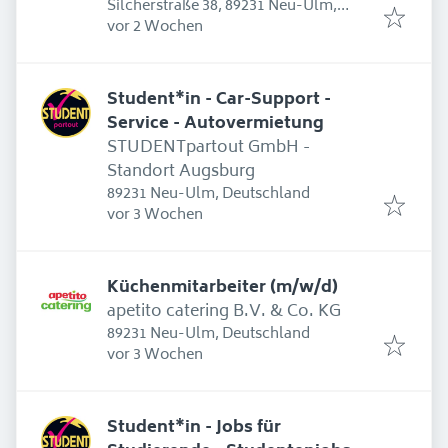
Silcherstraße 38, 89231 Neu-Ulm,
Erschienen
:
Deutschland
vor 2 Wochen
Student*in - Car-Support -
Service - Autovermietung
STUDENTpartout GmbH -
Standort Augsburg
89231 Neu-Ulm, Deutschland
Erschienen
:
vor 3 Wochen
Küchenmitarbeiter (m/w/d)
apetito catering B.V. & Co. KG
89231 Neu-Ulm, Deutschland
Erschienen
:
vor 3 Wochen
Student*in - Jobs für