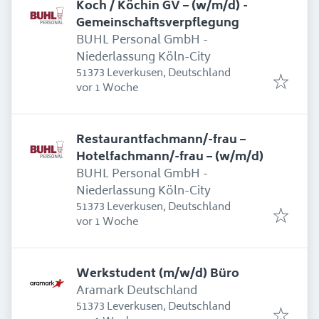
Koch / Köchin GV – (w/m/d) -
Gemeinschaftsverpflegung
BUHL Personal GmbH -
Niederlassung Köln-City
51373 Leverkusen, Deutschland
Erschienen
:
vor 1 Woche
Restaurantfachmann/-frau –
Hotelfachmann/-frau – (w/m/d)
BUHL Personal GmbH -
Niederlassung Köln-City
51373 Leverkusen, Deutschland
Erschienen
:
vor 1 Woche
Werkstudent (m/w/d) Büro
Aramark Deutschland
51373 Leverkusen, Deutschland