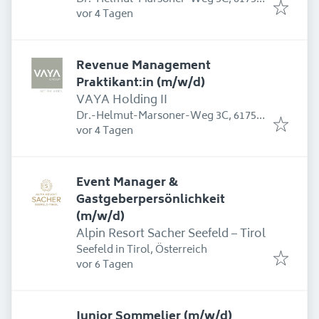
Erschienen
:
Kematen in Tirol, Österreich
vor 4 Tagen
Revenue Management
Praktikant:in (m/w/d)
VAYA Holding II
Dr.-Helmut-Marsoner-Weg 3C, 6175
Erschienen
:
Kematen in Tirol, Österreich
vor 4 Tagen
Event Manager &
Gastgeberpersönlichkeit
(m/w/d)
Alpin Resort Sacher Seefeld – Tirol
Seefeld in Tirol, Österreich
Erschienen
:
vor 6 Tagen
Junior Sommelier (m/w/d)