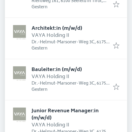
Riehlweg 161, 6100 Seefeld in Tirol,
Erschienen
:
Österreich
Gestern
Architekt:in (m/w/d)
VAYA Holding II
Dr.-Helmut-Marsoner-Weg 3C, 6175
Erschienen
:
Kematen in Tirol, Österreich
Gestern
Bauleiter:in (m/w/d)
VAYA Holding II
Dr.-Helmut-Marsoner-Weg 3C, 6175
Erschienen
:
Kematen in Tirol, Österreich
Gestern
Junior Revenue Manager:in
(m/w/d)
VAYA Holding II
Dr.-Helmut-Marsoner-Weg 3C, 6175