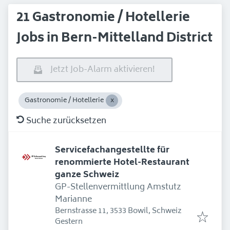
21 Gastronomie / Hotellerie
Jobs in Bern-Mittelland District
Jetzt Job-Alarm aktivieren!
Gastronomie / Hotellerie
Suche zurücksetzen
Servicefachangestellte für
renommierte Hotel-Restaurant
ganze Schweiz
GP-Stellenvermittlung Amstutz
Marianne
Bernstrasse 11, 3533 Bowil, Schweiz
Erschienen
:
Gestern