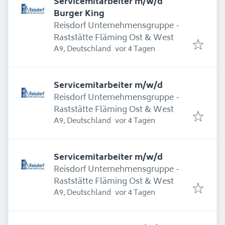
Servicemitarbeiter m/w/d
Burger King
Reisdorf Unternehmensgruppe -
Raststätte Fläming Ost & West
Erschienen
:
A9, Deutschland
vor 4 Tagen
Servicemitarbeiter m/w/d
Reisdorf Unternehmensgruppe -
Raststätte Fläming Ost & West
Erschienen
:
A9, Deutschland
vor 4 Tagen
Servicemitarbeiter m/w/d
Reisdorf Unternehmensgruppe -
Raststätte Fläming Ost & West
Erschienen
:
A9, Deutschland
vor 4 Tagen