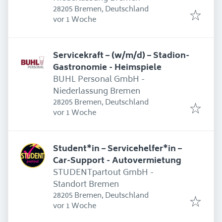
28205 Bremen, Deutschland
Erschienen
:
vor 1 Woche
Servicekraft – (w/m/d) – Stadion-
Gastronomie - Heimspiele
BUHL Personal GmbH -
Niederlassung Bremen
28205 Bremen, Deutschland
Erschienen
:
vor 1 Woche
Student*in – Servicehelfer*in –
Car-Support - Autovermietung
STUDENTpartout GmbH -
Standort Bremen
28205 Bremen, Deutschland
Erschienen
:
vor 1 Woche