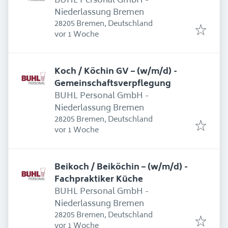
BUHL Personal GmbH -
Niederlassung Bremen
28205 Bremen, Deutschland
Erschienen
:
vor 1 Woche
Koch / Köchin GV – (w/m/d) -
Gemeinschaftsverpflegung
BUHL Personal GmbH -
Niederlassung Bremen
28205 Bremen, Deutschland
Erschienen
:
vor 1 Woche
Beikoch / Beiköchin – (w/m/d) -
Fachpraktiker Küche
BUHL Personal GmbH -
Niederlassung Bremen
28205 Bremen, Deutschland
Erschienen
:
vor 1 Woche