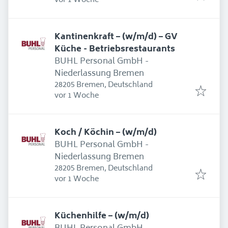
vor 1 Woche
Kantinenkraft – (w/m/d) – GV
Küche - Betriebsrestaurants
BUHL Personal GmbH -
Niederlassung Bremen
28205 Bremen, Deutschland
Erschienen
:
vor 1 Woche
Koch / Köchin – (w/m/d)
BUHL Personal GmbH -
Niederlassung Bremen
28205 Bremen, Deutschland
Erschienen
:
vor 1 Woche
Küchenhilfe – (w/m/d)