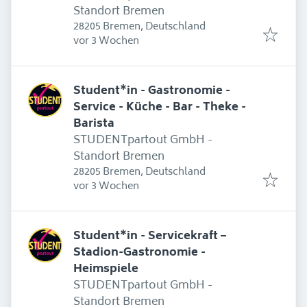
Standort Bremen
28205 Bremen, Deutschland
Erschienen
:
vor 3 Wochen
Student*in - Gastronomie -
Service - Küche - Bar - Theke -
Barista
STUDENTpartout GmbH -
Standort Bremen
28205 Bremen, Deutschland
Erschienen
:
vor 3 Wochen
Student*in - Servicekraft –
Stadion-Gastronomie -
Heimspiele
STUDENTpartout GmbH -
Standort Bremen