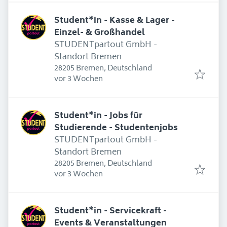
Student*in - Kasse & Lager -
Einzel- & Großhandel
STUDENTpartout GmbH -
Standort Bremen
28205 Bremen, Deutschland
Erschienen
:
vor 3 Wochen
Student*in - Jobs für
Studierende - Studentenjobs
STUDENTpartout GmbH -
Standort Bremen
28205 Bremen, Deutschland
Erschienen
:
vor 3 Wochen
Student*in - Servicekraft -
Events & Veranstaltungen