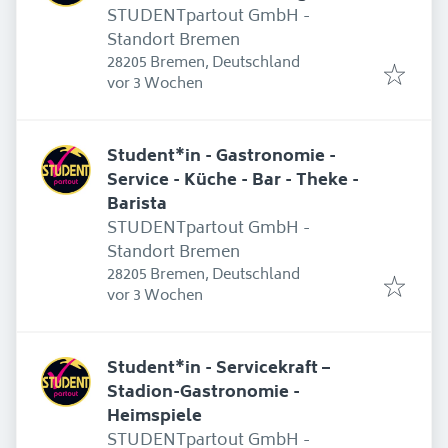
STUDENTpartout GmbH -
Standort Bremen
28205 Bremen, Deutschland
Erschienen
:
vor 3 Wochen
Student*in - Gastronomie -
Service - Küche - Bar - Theke -
Barista
STUDENTpartout GmbH -
Standort Bremen
28205 Bremen, Deutschland
Erschienen
:
vor 3 Wochen
Student*in - Servicekraft –
Stadion-Gastronomie -
Heimspiele
STUDENTpartout GmbH -